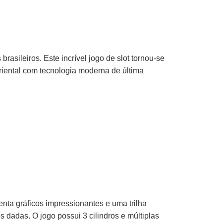
asileiros. Este incrível jogo de slot tornou-se
riental com tecnologia moderna de última
nta gráficos impressionantes e uma trilha
dadas. O jogo possui 3 cilindros e múltiplas