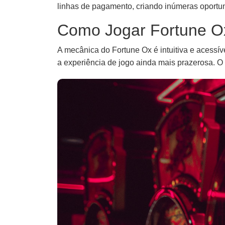
linhas de pagamento, criando inúmeras oportun
Como Jogar Fortune 
A mecânica do Fortune Ox é intuitiva e acessí
a experiência de jogo ainda mais prazerosa. O