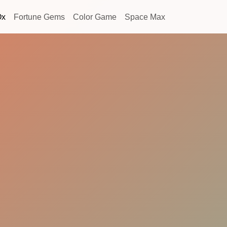
Ox
Fortune Gems
Color Game
Space Max